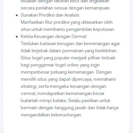
Mulailah dengan taruhan kecil dan tingkatkan
secara perlahan sesuai dengan kemampuan.
Gunakan Prediksi dan Analisis
Manfaatkan fitur prediksi yang ditawarkan oleh
situs untuk membantu pengambilan keputusan.
Kelola Keuangan dengan Cermat
Tentukan batasan kerugian dan kemenangan agar
tidak terjebak dalam permainan yang berlebihan.
Situs togel yang populer menjadi pilihan terbaik
bagi penggemar togel online yang ingin
memperbesar peluang kemenangan. Dengan
memilih situs yang dapat dipercaya, memahami
strategi, serta mengatur keuangan dengan
cermat, mendapatkan kemenangan besar
bukanlah mimpi belaka. Selalu pastikan untuk
bermain dengan tanggung jawab dan tidak hanya
mengandalkan keberuntungan.