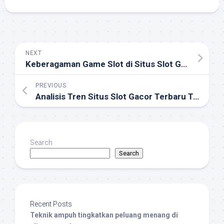
NEXT
Keberagaman Game Slot di Situs Slot Gacor Terbaru
PREVIOUS
Analisis Tren Situs Slot Gacor Terbaru Tahun Ini
Search
Search
Recent Posts
Teknik ampuh tingkatkan peluang menang di