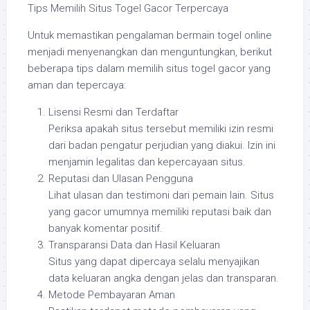
Tips Memilih Situs Togel Gacor Terpercaya
Untuk memastikan pengalaman bermain togel online
menjadi menyenangkan dan menguntungkan, berikut
beberapa tips dalam memilih situs togel gacor yang
aman dan tepercaya:
Lisensi Resmi dan Terdaftar
Periksa apakah situs tersebut memiliki izin resmi
dari badan pengatur perjudian yang diakui. Izin ini
menjamin legalitas dan kepercayaan situs.
Reputasi dan Ulasan Pengguna
Lihat ulasan dan testimoni dari pemain lain. Situs
yang gacor umumnya memiliki reputasi baik dan
banyak komentar positif.
Transparansi Data dan Hasil Keluaran
Situs yang dapat dipercaya selalu menyajikan
data keluaran angka dengan jelas dan transparan.
Metode Pembayaran Aman