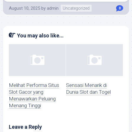
August 10, 2025
by
admin
Uncategorized
0
You may also like...
Melihat Performa Situs
Sensasi Menarik di
Slot Gacor yang
Dunia Slot dan Togel
Menawarkan Peluang
Menang Tinggi
Leave a Reply