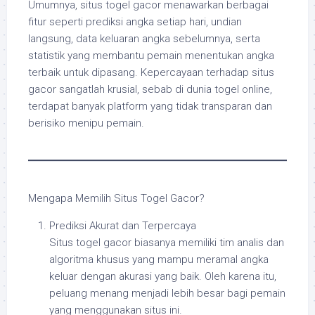
Umumnya, situs togel gacor menawarkan berbagai
fitur seperti prediksi angka setiap hari, undian
langsung, data keluaran angka sebelumnya, serta
statistik yang membantu pemain menentukan angka
terbaik untuk dipasang. Kepercayaan terhadap situs
gacor sangatlah krusial, sebab di dunia togel online,
terdapat banyak platform yang tidak transparan dan
berisiko menipu pemain.
Mengapa Memilih Situs Togel Gacor?
Prediksi Akurat dan Terpercaya
Situs togel gacor biasanya memiliki tim analis dan
algoritma khusus yang mampu meramal angka
keluar dengan akurasi yang baik. Oleh karena itu,
peluang menang menjadi lebih besar bagi pemain
yang menggunakan situs ini.