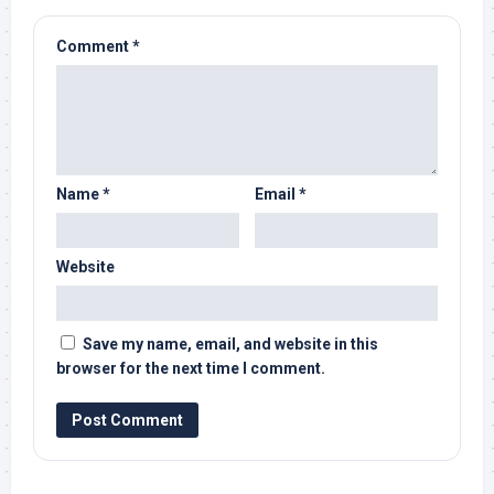
Comment
*
Name
*
Email
*
Website
Save my name, email, and website in this
browser for the next time I comment.