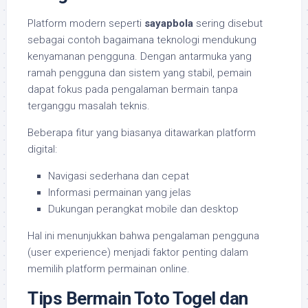
Platform modern seperti
sayapbola
sering disebut
sebagai contoh bagaimana teknologi mendukung
kenyamanan pengguna. Dengan antarmuka yang
ramah pengguna dan sistem yang stabil, pemain
dapat fokus pada pengalaman bermain tanpa
terganggu masalah teknis.
Beberapa fitur yang biasanya ditawarkan platform
digital:
Navigasi sederhana dan cepat
Informasi permainan yang jelas
Dukungan perangkat mobile dan desktop
Hal ini menunjukkan bahwa pengalaman pengguna
(user experience) menjadi faktor penting dalam
memilih platform permainan online.
Tips Bermain Toto Togel dan