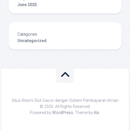
June 2025
Categories
Uncategorized
Situs Resmi Slot Gacor dengan Sistem Pembayaran Aman
© 2026. All Rights Reserved.
Powered by
WordPress
. Theme by
Alx
.