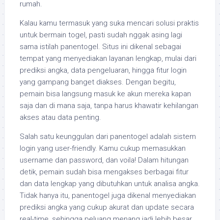
rumah.
Kalau kamu termasuk yang suka mencari solusi praktis
untuk bermain togel, pasti sudah nggak asing lagi
sama istilah panentogel. Situs ini dikenal sebagai
tempat yang menyediakan layanan lengkap, mulai dari
prediksi angka, data pengeluaran, hingga fitur login
yang gampang banget diakses. Dengan begitu,
pemain bisa langsung masuk ke akun mereka kapan
saja dan di mana saja, tanpa harus khawatir kehilangan
akses atau data penting.
Salah satu keunggulan dari panentogel adalah sistem
login yang user-friendly. Kamu cukup memasukkan
username dan password, dan voila! Dalam hitungan
detik, pemain sudah bisa mengakses berbagai fitur
dan data lengkap yang dibutuhkan untuk analisa angka.
Tidak hanya itu, panentogel juga dikenal menyediakan
prediksi angka yang cukup akurat dan update secara
real-time, sehingga peluang menang jadi lebih besar.