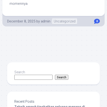
momennya.
December 8, 2025
by
admin
Uncategorized
0
Search
Search
Recent Posts
Teknik ampuh tingkatkan peluang menang di