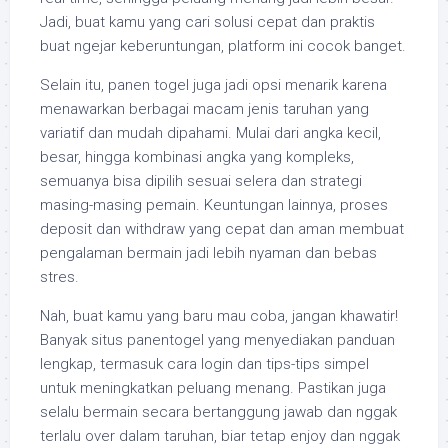
Jadi, buat kamu yang cari solusi cepat dan praktis
buat ngejar keberuntungan, platform ini cocok banget.
Selain itu, panen togel juga jadi opsi menarik karena
menawarkan berbagai macam jenis taruhan yang
variatif dan mudah dipahami. Mulai dari angka kecil,
besar, hingga kombinasi angka yang kompleks,
semuanya bisa dipilih sesuai selera dan strategi
masing-masing pemain. Keuntungan lainnya, proses
deposit dan withdraw yang cepat dan aman membuat
pengalaman bermain jadi lebih nyaman dan bebas
stres.
Nah, buat kamu yang baru mau coba, jangan khawatir!
Banyak situs panentogel yang menyediakan panduan
lengkap, termasuk cara login dan tips-tips simpel
untuk meningkatkan peluang menang. Pastikan juga
selalu bermain secara bertanggung jawab dan nggak
terlalu over dalam taruhan, biar tetap enjoy dan nggak