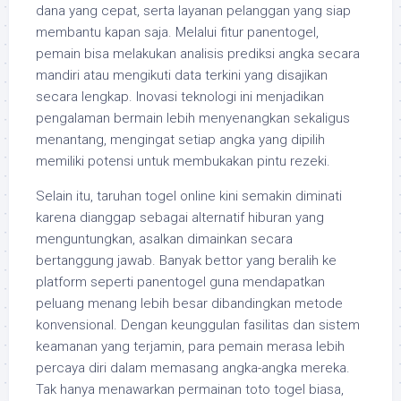
dana yang cepat, serta layanan pelanggan yang siap
membantu kapan saja. Melalui fitur panentogel,
pemain bisa melakukan analisis prediksi angka secara
mandiri atau mengikuti data terkini yang disajikan
secara lengkap. Inovasi teknologi ini menjadikan
pengalaman bermain lebih menyenangkan sekaligus
menantang, mengingat setiap angka yang dipilih
memiliki potensi untuk membukakan pintu rezeki.
Selain itu, taruhan togel online kini semakin diminati
karena dianggap sebagai alternatif hiburan yang
menguntungkan, asalkan dimainkan secara
bertanggung jawab. Banyak bettor yang beralih ke
platform seperti panentogel guna mendapatkan
peluang menang lebih besar dibandingkan metode
konvensional. Dengan keunggulan fasilitas dan sistem
keamanan yang terjamin, para pemain merasa lebih
percaya diri dalam memasang angka-angka mereka.
Tak hanya menawarkan permainan toto togel biasa,