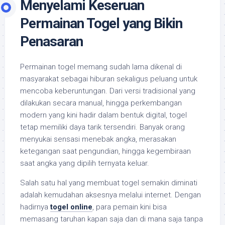
Menyelami Keseruan
Permainan Togel yang Bikin
Penasaran
Permainan togel memang sudah lama dikenal di
masyarakat sebagai hiburan sekaligus peluang untuk
mencoba keberuntungan. Dari versi tradisional yang
dilakukan secara manual, hingga perkembangan
modern yang kini hadir dalam bentuk digital, togel
tetap memiliki daya tarik tersendiri. Banyak orang
menyukai sensasi menebak angka, merasakan
ketegangan saat pengundian, hingga kegembiraan
saat angka yang dipilih ternyata keluar.
Salah satu hal yang membuat togel semakin diminati
adalah kemudahan aksesnya melalui internet. Dengan
hadirnya
togel online
, para pemain kini bisa
memasang taruhan kapan saja dan di mana saja tanpa