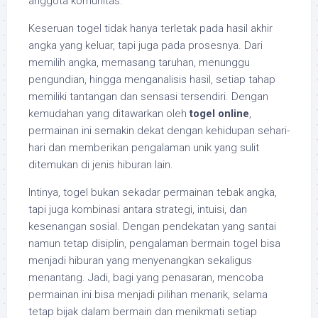
anggota komunitas.
Keseruan togel tidak hanya terletak pada hasil akhir
angka yang keluar, tapi juga pada prosesnya. Dari
memilih angka, memasang taruhan, menunggu
pengundian, hingga menganalisis hasil, setiap tahap
memiliki tantangan dan sensasi tersendiri. Dengan
kemudahan yang ditawarkan oleh
togel online
,
permainan ini semakin dekat dengan kehidupan sehari-
hari dan memberikan pengalaman unik yang sulit
ditemukan di jenis hiburan lain.
Intinya, togel bukan sekadar permainan tebak angka,
tapi juga kombinasi antara strategi, intuisi, dan
kesenangan sosial. Dengan pendekatan yang santai
namun tetap disiplin, pengalaman bermain togel bisa
menjadi hiburan yang menyenangkan sekaligus
menantang. Jadi, bagi yang penasaran, mencoba
permainan ini bisa menjadi pilihan menarik, selama
tetap bijak dalam bermain dan menikmati setiap