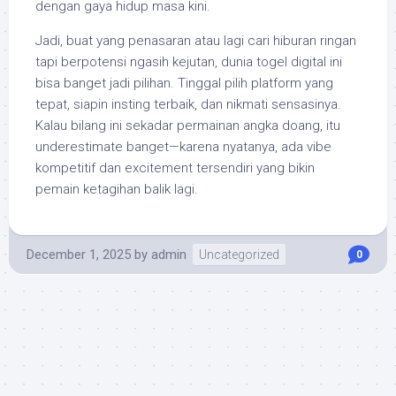
dengan gaya hidup masa kini.
Jadi, buat yang penasaran atau lagi cari hiburan ringan
tapi berpotensi ngasih kejutan, dunia togel digital ini
bisa banget jadi pilihan. Tinggal pilih platform yang
tepat, siapin insting terbaik, dan nikmati sensasinya.
Kalau bilang ini sekadar permainan angka doang, itu
underestimate banget—karena nyatanya, ada vibe
kompetitif dan excitement tersendiri yang bikin
pemain ketagihan balik lagi.
December 1, 2025
by
admin
Uncategorized
0