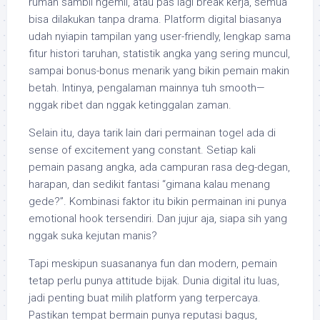
rumah sambil ngemil, atau pas lagi break kerja, semua
bisa dilakukan tanpa drama. Platform digital biasanya
udah nyiapin tampilan yang user-friendly, lengkap sama
fitur histori taruhan, statistik angka yang sering muncul,
sampai bonus-bonus menarik yang bikin pemain makin
betah. Intinya, pengalaman mainnya tuh smooth—
nggak ribet dan nggak ketinggalan zaman.
Selain itu, daya tarik lain dari permainan togel ada di
sense of excitement yang constant. Setiap kali
pemain pasang angka, ada campuran rasa deg-degan,
harapan, dan sedikit fantasi “gimana kalau menang
gede?”. Kombinasi faktor itu bikin permainan ini punya
emotional hook tersendiri. Dan jujur aja, siapa sih yang
nggak suka kejutan manis?
Tapi meskipun suasananya fun dan modern, pemain
tetap perlu punya attitude bijak. Dunia digital itu luas,
jadi penting buat milih platform yang terpercaya.
Pastikan tempat bermain punya reputasi bagus,