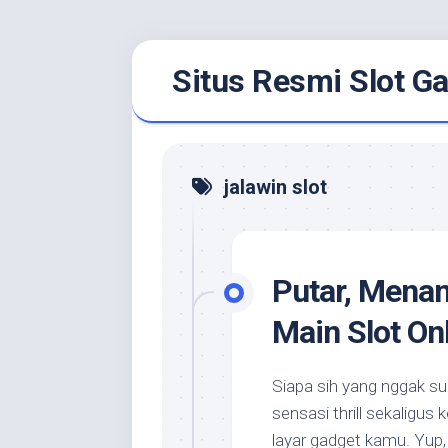
Skip
Situs Resmi Slot 
to
content
jalawin slot
Putar, Menan
Main Slot On
Siapa sih yang nggak su
sensasi thrill sekalig
layar gadget kamu. Yup, 