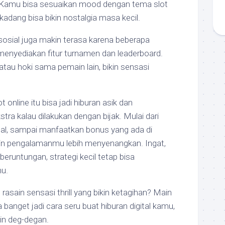
amu bisa sesuaikan mood dengan tema slot
kadang bisa bikin nostalgia masa kecil.
 sosial juga makin terasa karena beberapa
i menyediakan fitur turnamen dan leaderboard.
 atau hoki sama pemain lain, bikin sensasi
 online itu bisa jadi hiburan asik dan
a kalau dilakukan dengan bijak. Mulai dari
dal, sampai manfaatkan bonus yang ada di
kin pengalamanmu lebih menyenangkan. Ingat,
runtungan, strategi kecil tetap bisa
u.
 rasain sensasi thrill yang bikin ketagihan? Main
a banget jadi cara seru buat hiburan digital kamu,
kin deg-degan.