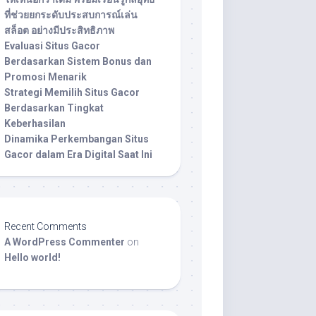
ที่ช่วยยกระดับประสบการณ์เล่น
สล็อต อย่างมีประสิทธิภาพ
Evaluasi Situs Gacor
Berdasarkan Sistem Bonus dan
Promosi Menarik
Strategi Memilih Situs Gacor
Berdasarkan Tingkat
Keberhasilan
Dinamika Perkembangan Situs
Gacor dalam Era Digital Saat Ini
Recent Comments
A WordPress Commenter
on
Hello world!