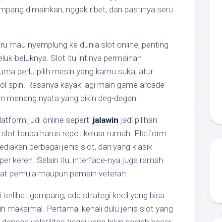
pang dimainkan, nggak ribet, dan pastinya seru
u mau nyemplung ke dunia slot online, penting
luk-beluknya. Slot itu intinya permainan
ma perlu pilih mesin yang kamu suka, atur
bol spin. Rasanya kayak lagi main game arcade
n menang nyata yang bikin deg-degan.
platform judi online seperti
jalawin
jadi pilihan
slot tanpa harus repot keluar rumah. Platform
diakan berbagai jenis slot, dari yang klasik
r keren. Selain itu, interface-nya juga ramah
uat pemula maupun pemain veteran.
 terlihat gampang, ada strategi kecil yang bisa
h maksimal. Pertama, kenali dulu jenis slot yang