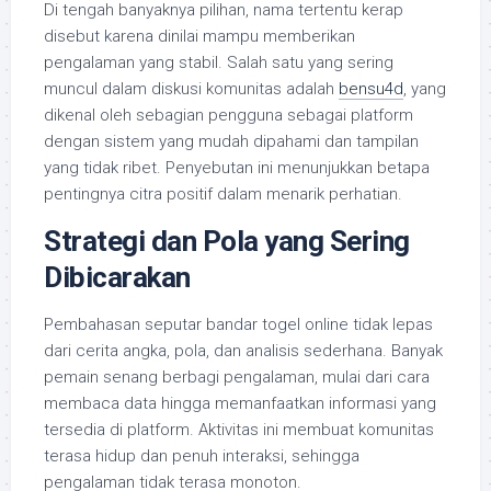
Di tengah banyaknya pilihan, nama tertentu kerap
disebut karena dinilai mampu memberikan
pengalaman yang stabil. Salah satu yang sering
muncul dalam diskusi komunitas adalah
bensu4d
, yang
dikenal oleh sebagian pengguna sebagai platform
dengan sistem yang mudah dipahami dan tampilan
yang tidak ribet. Penyebutan ini menunjukkan betapa
pentingnya citra positif dalam menarik perhatian.
Strategi dan Pola yang Sering
Dibicarakan
Pembahasan seputar bandar togel online tidak lepas
dari cerita angka, pola, dan analisis sederhana. Banyak
pemain senang berbagi pengalaman, mulai dari cara
membaca data hingga memanfaatkan informasi yang
tersedia di platform. Aktivitas ini membuat komunitas
terasa hidup dan penuh interaksi, sehingga
pengalaman tidak terasa monoton.