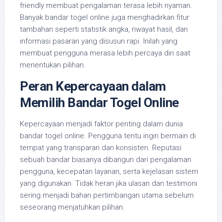
friendly membuat pengalaman terasa lebih nyaman.
Banyak bandar togel online juga menghadirkan fitur
tambahan seperti statistik angka, riwayat hasil, dan
informasi pasaran yang disusun rapi. Inilah yang
membuat pengguna merasa lebih percaya diri saat
menentukan pilihan.
Peran Kepercayaan dalam
Memilih Bandar Togel Online
Kepercayaan menjadi faktor penting dalam dunia
bandar togel online. Pengguna tentu ingin bermain di
tempat yang transparan dan konsisten. Reputasi
sebuah bandar biasanya dibangun dari pengalaman
pengguna, kecepatan layanan, serta kejelasan sistem
yang digunakan. Tidak heran jika ulasan dan testimoni
sering menjadi bahan pertimbangan utama sebelum
seseorang menjatuhkan pilihan.