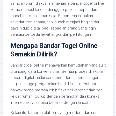
sampai forum diskusi, nama-nama bandar togel online
kerap muncul karena dianggap praktis, cepat, dan
mudah diakses kapan saja. Fenomena ini bukan
sekadar tren sesaat, tapi sudah menjadi bagian dari
gaya hidup digital bagi sebagian orang yang ingin
sensasi berbeda lewat angka dan perhitungan.
Mengapa Bandar Togel Online
Semakin Dilirik?
Bandar togel online menawarkan kemudahan yang sulit
ditandingi cara konvensional. Semua proses dilakukan
secara digital, mulai dari pendaftaran, pemasangan
angka, hingga pengecekan hasil. Hal ini membuat
banyak orang merasa lebih fleksibel karena tidak perlu
keluar rumah. Cukup dengan perangkat dan koneksi
internet, aktivitas bisa berjalan dengan lancar.
Selain itu, tampilan platform yang modern dan user-